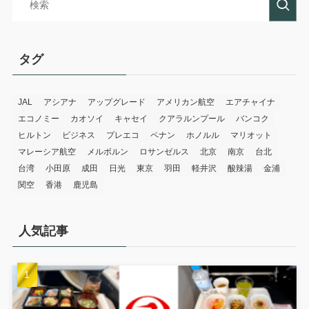
タグ
JAL
アシアナ
アップグレード
アメリカン航空
エアチャイナ
エコノミー
カオソイ
キャセイ
クアラルンプール
バンコク
ヒルトン
ビジネス
プレエコ
ペナン
ホノルル
マリオット
マレーシア航空
メルボルン
ロサンゼルス
北京
南京
台北
台湾
小田原
成田
日光
東京
羽田
軽井沢
酸辣湯
金浦
関空
香港
鹿児島
人気記事