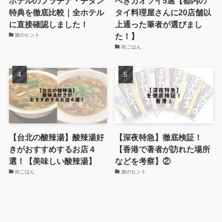
ホテルのプラチナ・チタン
べきカオソイ5選【都内の
特典を徹底比較｜全ホテル
タイ料理屋さんに20店舗以
に直接確認しました！
上通った筆者が選びまし
た！】
旅のヒント
街ごはん
【台北の酸辣湯】酸辣湯好
【深夜特急】徹底検証！
きがおすすめするお店４
【香港で著者が訪れた場所
選！【美味しい酸辣湯】
などを考察】②
街ごはん
旅のヒント